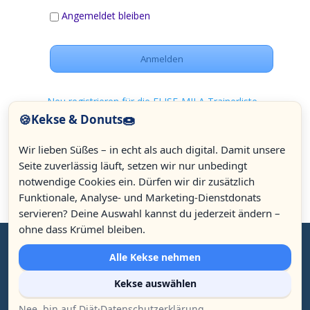
Angemeldet bleiben
Neu registrieren für die ELISE-MILA Trainerliste
🍪
🍩
Kekse & Donuts
Passwort vergessen
Wir lieben Süßes – in echt als auch digital. Damit unsere
Seite zuverlässig läuft, setzen wir nur unbedingt
notwendige Cookies ein. Dürfen wir dir zusätzlich
Funktionale, Analyse- und Marketing-Dienstdonats
servieren? Deine Auswahl kannst du jederzeit ändern –
12.92k
ohne dass Krümel bleiben.
Alle Kekse nehmen
3.80k
© Celeson seit 2007 | Isabelle Adamea Thuillard & André
Kekse auswählen
Nama'Him Meyr | Ludwigsplatz 16, D - 83022 Rosenheim | +49
(0)8031 23 53 54 |
elise@celeson.com
|
Impressum
Nee, bin auf Diät
·
Datenschutzerklärung