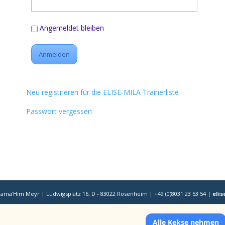
Angemeldet bleiben
Neu registrieren für die ELISE-MILA Trainerliste
Passwort vergessen
Nama'Him Meyr | Ludwigsplatz 16, D - 83022 Rosenheim | +49 (0)8031 23 53 54 |
eli
Alle Kekse nehmen