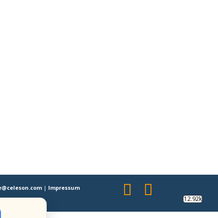
se@celeson.com
|
Impressum
12.92k