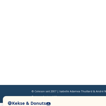
© Celeson seit 2007 | Isabelle Adamea Thuillard & André 
Datenschutzerklärung
🍪
🍩
Kekse & Donuts