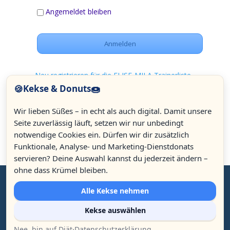
Angemeldet bleiben
Neu registrieren für die ELISE-MILA Trainerliste
🍪
🍩
Kekse & Donuts
Passwort vergessen
Wir lieben Süßes – in echt als auch digital. Damit unsere
Seite zuverlässig läuft, setzen wir nur unbedingt
notwendige Cookies ein. Dürfen wir dir zusätzlich
Funktionale, Analyse- und Marketing-Dienstdonats
servieren? Deine Auswahl kannst du jederzeit ändern –
12.92k
ohne dass Krümel bleiben.
Alle Kekse nehmen
3.80k
© Celeson seit 2007 | Isabelle Adamea Thuillard & André
Kekse auswählen
Nama'Him Meyr | Ludwigsplatz 16, D - 83022 Rosenheim | +49
(0)8031 23 53 54 |
elise@celeson.com
|
Impressum
Nee, bin auf Diät
·
Datenschutzerklärung