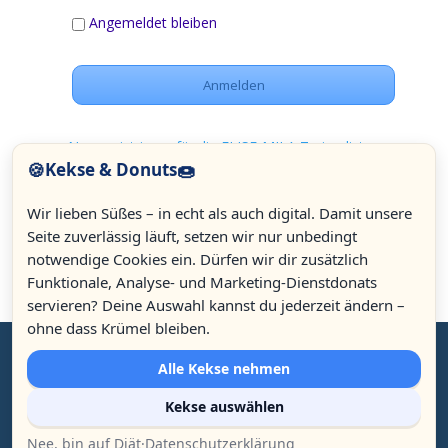
Angemeldet bleiben
Neu registrieren für die ELISE-MILA Trainerliste
🍪
🍩
Kekse & Donuts
Passwort vergessen
Wir lieben Süßes – in echt als auch digital. Damit unsere
Seite zuverlässig läuft, setzen wir nur unbedingt
notwendige Cookies ein. Dürfen wir dir zusätzlich
Funktionale, Analyse- und Marketing-Dienstdonats
servieren? Deine Auswahl kannst du jederzeit ändern –
12.92k
ohne dass Krümel bleiben.
Alle Kekse nehmen
3.80k
© Celeson seit 2007 | Isabelle Adamea Thuillard & André
Kekse auswählen
Nama'Him Meyr | Ludwigsplatz 16, D - 83022 Rosenheim | +49
(0)8031 23 53 54 |
elise@celeson.com
|
Impressum
Nee, bin auf Diät
·
Datenschutzerklärung