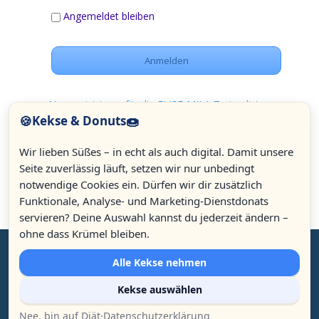
Angemeldet bleiben
Neu registrieren für die ELISE-MILA Trainerliste
🍪
🍩
Kekse & Donuts
Passwort vergessen
Wir lieben Süßes – in echt als auch digital. Damit unsere
Seite zuverlässig läuft, setzen wir nur unbedingt
notwendige Cookies ein. Dürfen wir dir zusätzlich
Funktionale, Analyse- und Marketing-Dienstdonats
servieren? Deine Auswahl kannst du jederzeit ändern –
12.92k
ohne dass Krümel bleiben.
Alle Kekse nehmen
3.80k
© Celeson seit 2007 | Isabelle Adamea Thuillard & André
Kekse auswählen
Nama'Him Meyr | Ludwigsplatz 16, D - 83022 Rosenheim | +49
(0)8031 23 53 54 |
elise@celeson.com
|
Impressum
Nee, bin auf Diät
·
Datenschutzerklärung